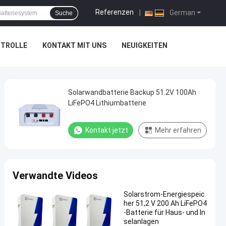
Referenzen
|
German
Suche
NTROLLE
KONTAKT MIT UNS
NEUIGKEITEN
Solarwandbatterie Backup 51.2V 100Ah
LiFePO4 Lithiumbatterie
Kontakt jetzt
Mehr erfahren
Verwandte Videos
Solarstrom-Energiespeic
her 51,2 V 200 Ah LiFePO4
-Batterie für Haus- und In
selanlagen