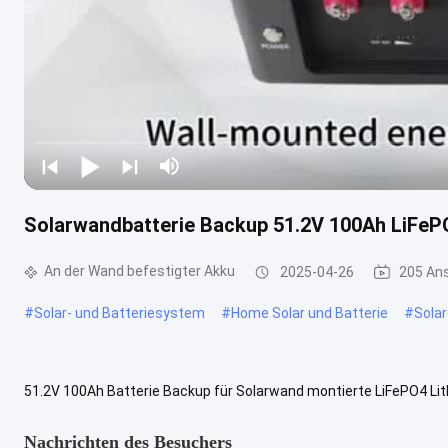
Solarwandbatterie Backup 51.2V 100Ah LiFePO
An der Wand befestigter Akku
2025-04-26
205 An
#
Solar- und Batteriesystem
#
Home Solar und Batterie
#
Sola
51.2V 100Ah Batterie Backup für Solarwand montierte LiFePO4 Lith
wandmontierte LiFePO4-Lithiumbatterie, die für zuverlässige, langl
Nachrichten des Besuchers