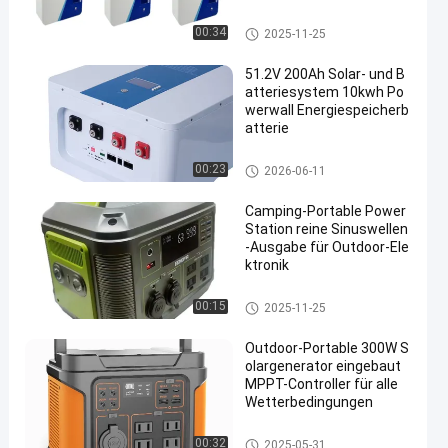
An der Wand befestigter Akku
00:34
2025-11-25
51.2V 200Ah Solar- und B
atteriesystem 10kwh Po
werwall Energiespeicherb
atterie
An der Wand befestigter Akku
00:23
2026-06-11
Camping-Portable Power
Station reine Sinuswellen
-Ausgabe für Outdoor-Ele
ktronik
Tragbares Kraftwerk
00:15
2025-11-25
Outdoor-Portable 300W S
olargenerator eingebaut
MPPT-Controller für alle
Wetterbedingungen
Tragbares Kraftwerk
00:32
2025-05-31