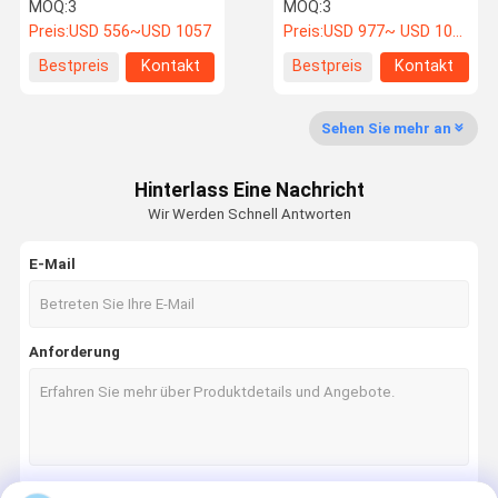
Bedienung für
Solar Lithium Batterie
MOQ:
3
MOQ:
3
Solarspeicher im
Energiespeicher
Preis:
USD 556~USD 1057
Preis:
USD 977~ USD 1057
Wohnraum
Bestpreis
Kontakt
Bestpreis
Kontakt
Qualitätskon
Kontakt Mit
Neuigkeiten
Rechtssach
Trolle
Uns
En
Sehen Sie mehr an
Lifepo4-Lithiumbatterie
Hinterlass Eine Nachricht
System zur Speicherung von Solarenergie
Wir Werden Schnell Antworten
An der Wand befestigter Akku
E-Mail
Batterie auf dem Regal
Stapelbarer Batteriesatz
Anforderung
Batterie-Satz 12V LiFePO4
Batterie-Satz 24v LiFePO4
Batterie-Satz 48v Lifepo4