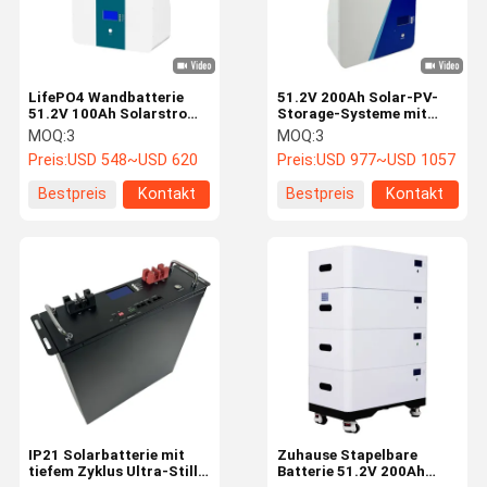
LifePO4 Wandbatterie
51.2V 200Ah Solar-PV-
51.2V 100Ah Solarstrom
Storage-Systeme mit
Batterie Backup
Batterien 10kW Kapazität
MOQ:
3
MOQ:
3
oder maximale Solarernte
Preis:
USD 548~USD 620
Preis:
USD 977~USD 1057
Bestpreis
Kontakt
Bestpreis
Kontakt
Zu Hause
Produkte
Über Uns
Werksbesich
Tigung
IP21 Solarbatterie mit
Zuhause Stapelbare
tiefem Zyklus Ultra-Stille
Batterie 51.2V 200Ah