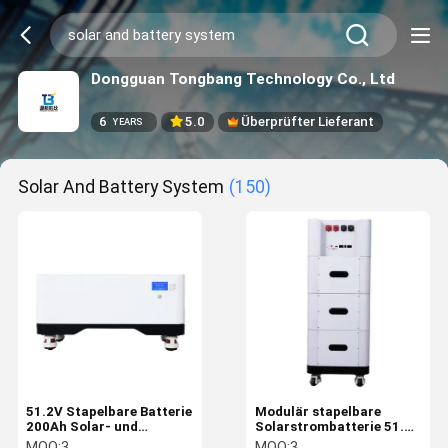
Dongguan Tongbang Technology Co., Ltd
6
5.0
Überprüfter Lieferant
YEARS
Solar And Battery System
(150)
51.2V Stapelbare Batterie
Modulär stapelbare
200Ah Solar- und
Solarstrombatterie 51.2V
Batteriespeicher Smart
200Ah für Zuhause
MOQ:
3
MOQ:
3