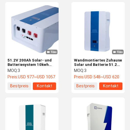
51.2V 200Ah Solar- und
Wandmontiertes Zuhause
Batteriesystem 10kwh
Solar und Batterie 51.2V
Powerwall
100Ah Energiespeicher
MOQ:
3
MOQ:
3
Energiespeicherbatterie
Lithiumbatterie
Preis:
USD 977~USD 1057
Preis:
USD 548~USD 620
Bestpreis
Kontakt
Bestpreis
Kontakt