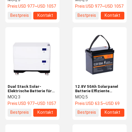
Energy Lösung
Preis:
USD 977~USD 1057
Preis:
USD 977~USD 1057
Bestpreis
Kontakt
Bestpreis
Kontakt
Dual Stack Solar-
12.8V 50Ah Solarpanel
Elektrische Batterie für
Batterie Effiziente
Zuhause 51.2V 200Ah
Energiespeicherbatterie
MOQ:
3
MOQ:
5
Hohe Kapazität Energie
Preis:
USD 977~USD 1057
Preis:
USD 63.5~USD 69
Lösung
Bestpreis
Kontakt
Bestpreis
Kontakt