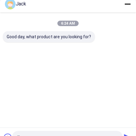
Jack
Fortsetzen
Tragbares Kraftwerk
Power-Lithium-Batterie
6:24 AM
Unsere Kategorien
Good day, what product are you looking for?
Lifepo4-
System zur
An der Wand
Batterie a
Lithiumbatte
Speicherung
befestigter
dem Regal
rie
von
Akku
Solarenergie
Startseite
Über uns
Kontakt
Sitemap
Privacy policy
Qualität
Lifepo4-Lithiumbatterie
China Fabrik.Copyright © 2026