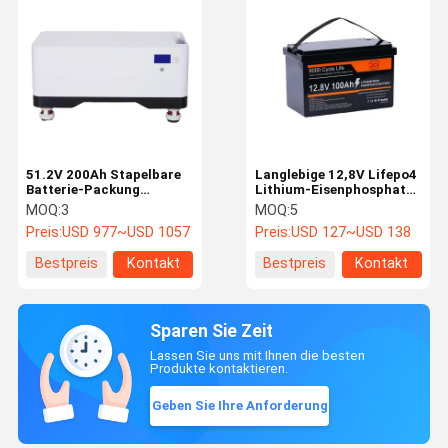
51.2V 200Ah Stapelbare
Langlebige 12,8V Lifepo4
Batterie-Packung
Lithium-Eisenphosphat-
Hochleistungs-Solar-
Batterie 100Ah
MOQ:
3
MOQ:
5
Energie-Batterie-
Solarspeicherbatterie
Preis:
USD 977~USD 1057
Preis:
USD 127~USD 138
Speicher
Bestpreis
Kontakt
Bestpreis
Kontakt
Sparen Sie Zeit
Lassen Sie uns mit Ihnen die besten
Produkte kontaktieren.
Geben Sie Ihre Anforderung