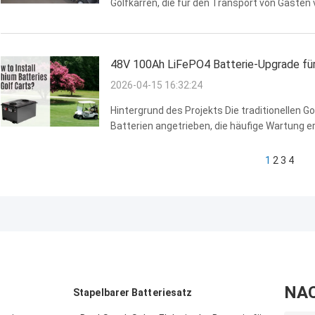
Golfkarren, die für den Transport von Gäste
Betriebskosten und Ausfallzeiten. Um die Eff
senken, beschloss der ...
48V 100Ah LiFePO4 Batterie-Upgrade fü
2026-04-15 16:32:24
Hintergrund des Projekts Die traditionellen G
Batterien angetrieben, die häufige Wartung 
Benutzer möchten ihre Golfkarren auf effizi
aktualisieren.. Ein Kunde aus ...
1
2
3
4
NA
Stapelbarer Batteriesatz