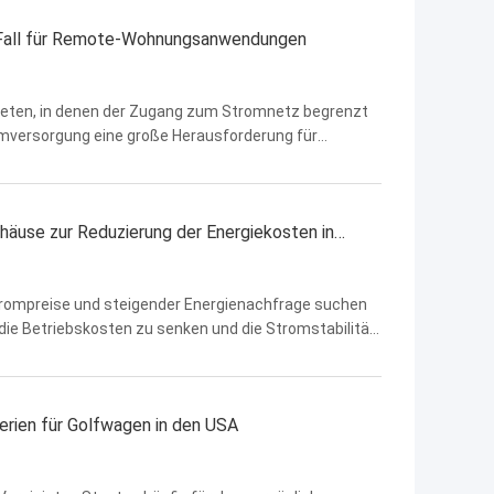
-Fall für Remote-Wohnungsanwendungen
bieten, in denen der Zugang zum Stromnetz begrenzt
tromversorgung eine große Herausforderung für
iet Südostasiens benötigte eine vollständige Energie-
äuse zur Reduzierung der Energiekosten in
trompreise und steigender Energienachfrage suchen
 die Betriebskosten zu senken und die Stromstabilität
 in Südostasien sah sich mit hohen Stromrechnungen
erien für Golfwagen in den USA