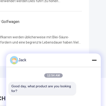
n verwendet werden.Dies führt zu hohen
izienz zu verbessern und die langfristigen Kosten zu
r Golfwagen
olfkarren werden üblicherweise mit Blei-Säure-
erfordern und eine begrenzte Lebensdauer haben.Viele
entere und zuverlässigere Stromlösungen
Jack
12:54 AM
Good day, what product are you looking 
for?
CHRICHT HINTERLASSEN