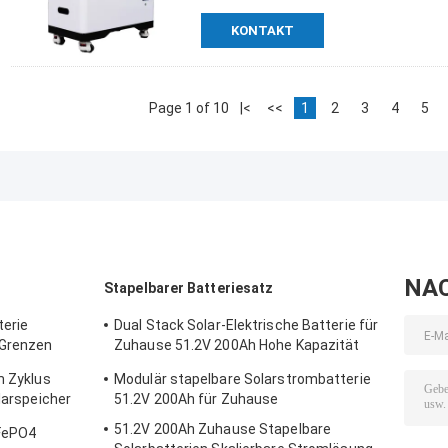
KONTAKT
Page 1 of 10
|<
<<
1
2
3
4
5
NA
Stapelbarer Batteriesatz
terie
Dual Stack Solar-Elektrische Batterie für
 Grenzen
Zuhause 51.2V 200Ah Hohe Kapazität
Energie Lösung
m Zyklus
Modulär stapelbare Solarstrombatterie
olarspeicher
51.2V 200Ah für Zuhause
51.2V 200Ah Zuhause Stapelbare
iFePO4