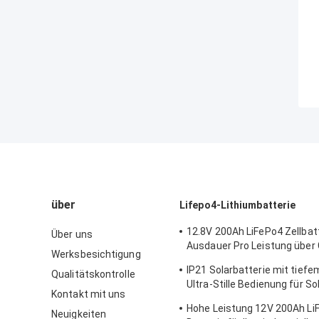
über
Lifepo4-Lithiumbatterie
12.8V 200Ah LiFePo4 Zellbat
Über uns
Ausdauer Pro Leistung über
Werksbesichtigung
hinaus
IP21 Solarbatterie mit tiefe
Qualitätskontrolle
Ultra-Stille Bedienung für S
Kontakt mit uns
im Wohnraum
Hohe Leistung 12V 200Ah L
Neuigkeiten