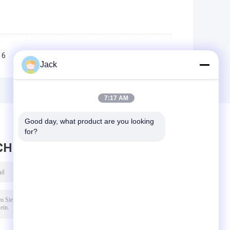
6
7
8
9
10
>>
>|
Jack
7:17 AM
Good day, what product are you looking 
for?
CHRICHT HINTERLASSEN