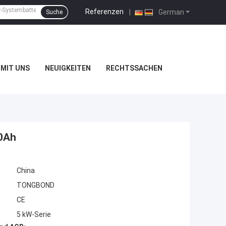
Referenzen
|
German
Suche
MIT UNS
NEUIGKEITEN
RECHTSSACHEN
00Ah
China
TONGBOND
CE
5 kW-Serie