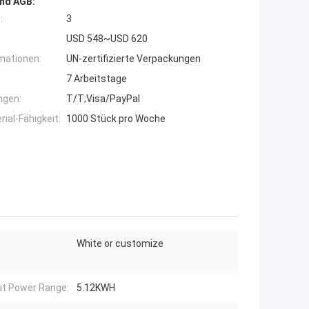
nd AGB:
:
3
USD 548~USD 620
mationen:
UN-zertifizierte Verpackungen
7 Arbeitstage
ngen:
T/T;Visa/PayPal
ial-Fähigkeit:
1000 Stück pro Woche
White or customize
t Power Range:
5.12KWH