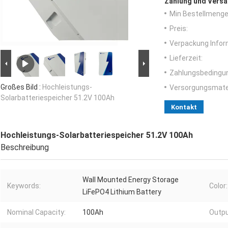
Zahlung und Versa
Min Bestellmenge
Preis:
Verpackung Infor
Lieferzeit:
Zahlungsbedingu
Großes Bild :
Hochleistungs-
Versorgungsmater
Solarbatteriespeicher 51.2V 100Ah
Kontakt
Hochleistungs-Solarbatteriespeicher 51.2V 100Ah
Beschreibung
Wall Mounted Energy Storage
Keywords:
Color:
LiFePO4 Lithium Battery
Nominal Capacity:
100Ah
Outpu