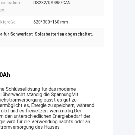
unication
RS232/RS485/CAN
on:
ktgröße:
620*380*160 mm
r für Schwerlast-Solarbatterien abgeschaltet
,
00Ah
eine Schlüssellösung für das moderne
l überwacht ständig die SpannungMit
eichstromversorgung passt es gut zu
möglicht es, Energie zu speichern, während
ibt und es freisetzen, wenn nötig.Der
m den unterschiedlichen Energiebedarf der
e wird für die Verwendung nachts oder an
 Stromversorgung des Hauses.