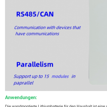
Anwendungen:
Die wandmontierte Lithiumbatterie für den Haushalt ist eine 