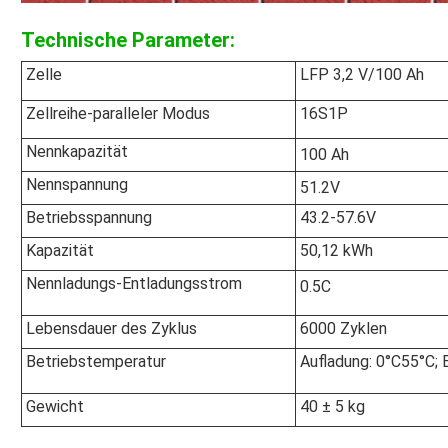
Technische Parameter:
Zelle
LFP 3,2 V/100 Ah
Zellreihe-paralleler Modus
16S1P
Nennkapazität
100 Ah
Nennspannung
51.2V
Betriebsspannung
43.2-57.6V
Kapazität
50,12 kWh
Nennladungs-Entladungsstrom
0.5C
Lebensdauer des Zyklus
6000 Zyklen
Betriebstemperatur
Aufladung: 0°C55°C; 
Gewicht
40 ± 5 kg