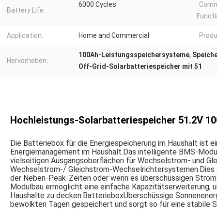
6000 Cycles
Comm
Battery Life:
Functi
Application:
Home and Commercial
Produ
100Ah-Leistungsspeichersysteme
,
Speiche
Hervorheben:
Off-Grid-Solarbatteriespeicher mit 51
Hochleistungs-Solarbatteriespeicher 51.2V 1
Die Batteriebox für die Energiespeicherung im Haushalt ist 
Energiemanagement im Haushalt.Das intelligente BMS-Modu
vielseitigen Ausgangsoberflächen für Wechselstrom- und Gl
Wechselstrom-/ Gleichstrom-Wechselrichtersystemen.Dies er
der Neben-Peak-Zeiten oder wenn es überschüssigen Strom g
Modulbau ermöglicht eine einfache Kapazitätserweiterung, u
Haushalte zu decken.BatterieboxÜberschüssige Sonnenenergi
bewölkten Tagen gespeichert und sorgt so für eine stabile