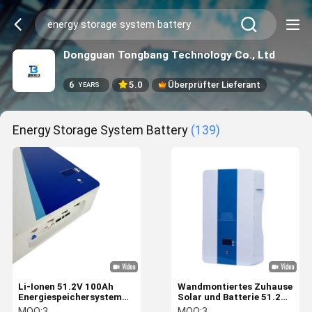
Dongguan Tongbang Technology Co., Ltd
6
5.0
Überprüfter Lieferant
YEARS
Energy Storage System Battery
(139)
Li-Ionen 51.2V 100Ah
Wandmontiertes Zuhause
Energiespeichersystem
Solar und Batterie 51.2V
Batterie Tiefkreislauf für
100Ah Energiespeicher
MOQ:
3
MOQ:
3