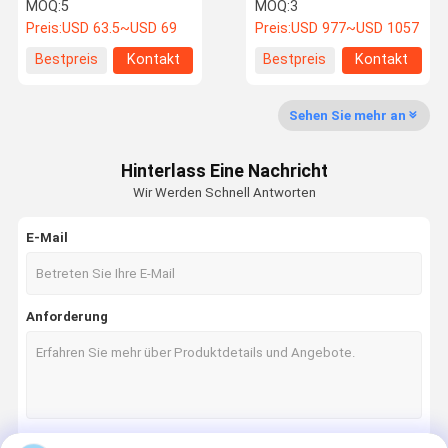
Energiespeicherbatterie
Energiespeichersystem
MOQ:
5
MOQ:
3
hohe Effizienz für
Preis:
USD 63.5~USD 69
Preis:
USD 977~USD 1057
skalierbare Leistung
Bestpreis
Kontakt
Bestpreis
Kontakt
Qualitätskon
Kontakt Mit
Neuigkeiten
Rechtssach
Trolle
Uns
En
Sehen Sie mehr an
Lifepo4-Lithiumbatterie
Hinterlass Eine Nachricht
System zur Speicherung von Solarenergie
Wir Werden Schnell Antworten
An der Wand befestigter Akku
E-Mail
Batterie auf dem Regal
Stapelbarer Batteriesatz
Anforderung
Batterie-Satz 12V LiFePO4
Batterie-Satz 24v LiFePO4
Batterie-Satz 48v Lifepo4