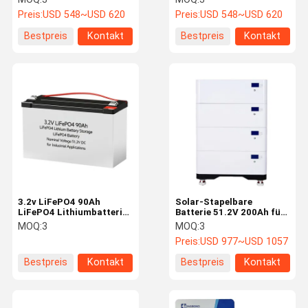
Off-Grid-Nutzung
Lithiumbatterie
Preis:
USD 548~USD 620
Preis:
USD 548~USD 620
Bestpreis
Kontakt
Bestpreis
Kontakt
3.2v LiFePO4 90Ah
Solar-Stapelbare
LiFePO4 Lithiumbatterie
Batterie 51.2V 200Ah für
Energiespeicher LiFePO4
hohe
MOQ:
3
MOQ:
3
Batterie Nennspannung
Energiespeicherkapazität
Preis:
USD 977~USD 1057
51.2V Gleichstrom für
industrielle Anwendungen
Bestpreis
Kontakt
Bestpreis
Kontakt