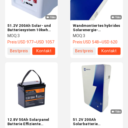
51.2V 200Ah Solar- und
Wandmontiertes hybrides
Batteriesystem 10kwh
Solarenergie-
Powerwall
Speichersystem mit einer
MOQ:
3
MOQ:
3
Energiespeicherbatterie
Kapazität von 5 kW für
Preis:
USD 977~USD 1057
Preis:
USD 548~USD 620
nachhaltige ländliche
Energie
Bestpreis
Kontakt
Bestpreis
Kontakt
Zu Hause
Produkte
Über Uns
Werksbesich
Tigung
12.8V 50Ah Solarpanel
51.2V 200Ah
Batterie Effiziente
Solarbatterie