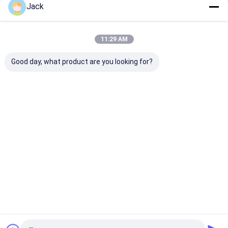
Jack
Fortsetzen
Tragbares Kraftwerk
Power-Lithium-Batterie
11:29 AM
Unsere Kategorien
Good day, what product are you looking for?
Lifepo4-
System zur
An der Wand
Batterie a
Lithiumbatte
Speicherung
befestigter
dem Regal
rie
von
Akku
Solarenergie
Startseite
Über uns
Kontakt
Sitemap
Privacy policy
Qualität
Lifepo4-Lithiumbatterie
China Fabrik.Copyright © 2026