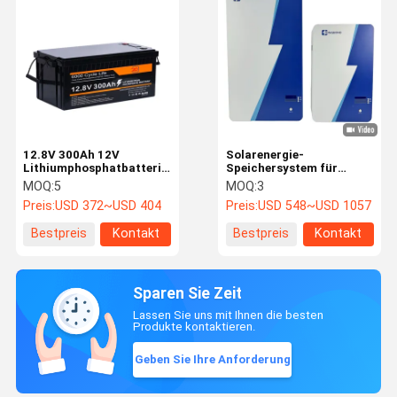
12.8V 300Ah 12V
Solarenergie-
Lithiumphosphatbatterie
Speichersystem für
hohe Kapazität
Wohnungen LiFePO4-
MOQ:
5
MOQ:
3
Energiespeicherlösung
Batterie für langlebigen,
Preis:
USD 372~USD 404
Preis:
USD 548~USD 1057
geräuschlosen Betrieb
Bestpreis
Kontakt
Bestpreis
Kontakt
Sparen Sie Zeit
Lassen Sie uns mit Ihnen die besten
Produkte kontaktieren.
Geben Sie Ihre Anforderung