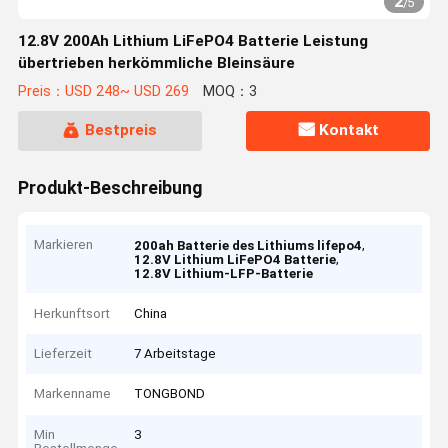
2
/
5
12.8V 200Ah Lithium LiFePO4 Batterie Leistung
übertrieben herkömmliche Bleinsäure
Preis：USD 248~ USD 269
MOQ：3
Bestpreis
Kontakt
Produkt-Beschreibung
Markieren
,
200ah Batterie des Lithiums lifepo4
,
12.8V Lithium LiFePO4 Batterie
12.8V Lithium-LFP-Batterie
Herkunftsort
China
Lieferzeit
7 Arbeitstage
Markenname
TONGBOND
Min
3