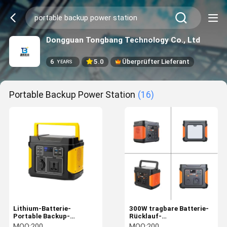
Dongguan Tongbang Technology Co., Ltd
6
5.0
Überprüfter Lieferant
YEARS
Portable Backup Power Station
(16)
Lithium-Batterie-
300W tragbare Batterie-
Portable Backup-
Rücklauf-
Stromversorgungsanlage
Stromversorgungsanlage
MOQ:
200
MOQ:
200