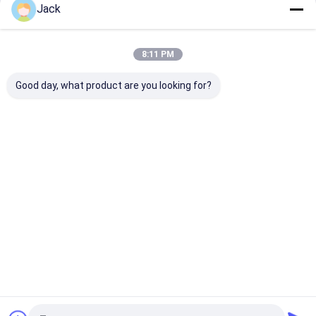
Jack
Fortsetzen
Tragbares Kraftwerk
Power-Lithium-Batterie
8:11 PM
Unsere Kategorien
Good day, what product are you looking for?
Lifepo4-
System zur
An der Wand
Batterie a
Lithiumbatte
Speicherung
befestigter
dem Regal
rie
von
Akku
Solarenergie
Startseite
Über uns
Kontakt
Sitemap
Privacy policy
Qualität
Lifepo4-Lithiumbatterie
China Fabrik.Copyright © 2026