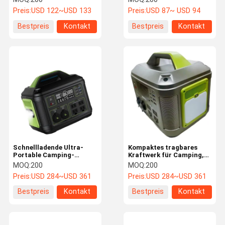
für Stromausfälle im
für kontinuierliche
Preis:
USD 122~USD 133
Preis:
USD 87~ USD 94
Freien
Stromversorgung
Bestpreis
Kontakt
Bestpreis
Kontakt
Schnellladende Ultra-
Kompaktes tragbares
Portable Camping-
Kraftwerk für Camping,
Stromversorgung 500W
Multi-Interface-Design,
MOQ:
200
MOQ:
200
700W Doppel-USB-
langlebige
Preis:
USD 284~USD 361
Preis:
USD 284~USD 361
Anschlüsse
Batteriespeisung
Bestpreis
Kontakt
Bestpreis
Kontakt