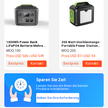
1000Wh Power Bank
200 Watt Hochleistungs-
LiFePO4 Batterie Mehrere
Portable Power Station
Ausgangsanschlüsse für
Notfall-
MOQ:
100
MOQ:
200
Außensicherung
Rücklaufgenerator
Preis:
USD 506~USD 549
Preis:
USD 87~USD 94
Bestpreis
Kontakt
Bestpreis
Kontakt
Sparen Sie Zeit
Lassen Sie uns mit Ihnen die besten
Produkte kontaktieren.
Geben Sie Ihre Anforderung