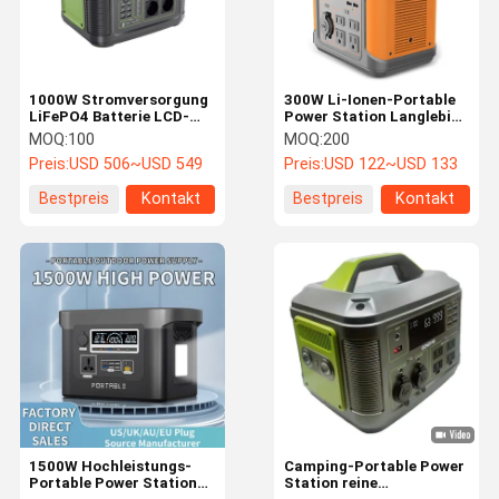
1000W Stromversorgung
300W Li-Ionen-Portable
LiFePO4 Batterie LCD-
Power Station Langlebige
Display für Camping und
Sicherung
MOQ:
100
MOQ:
200
Notfall
Preis:
USD 506~USD 549
Preis:
USD 122~USD 133
Bestpreis
Kontakt
Bestpreis
Kontakt
Zu Hause
Produkte
Über Uns
Werksbesich
Tigung
1500W Hochleistungs-
Camping-Portable Power
Portable Power Station
Station reine