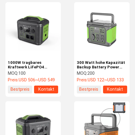
1000W tragbares
300 Watt hohe Kapazität
Kraftwerk LiFePO4
Backup Battery Power
Batterie 4
Station für den
MOQ:
100
MOQ:
200
Wechselstromanschlüsse
Außenbereich
Preis:
USD 506~USD 549
Preis:
USD 122~USD 133
Solar wiederaufladbar
Bestpreis
Kontakt
Bestpreis
Kontakt