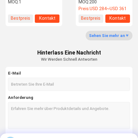
14kg Gewicht und hohe
Sinuswellen-Ausgabe für
MOQ:
1
MOQ:
200
Haltbarkeit
Outdoor-Elektronik
Preis:
USD 284~USD 361
Bestpreis
Kontakt
Bestpreis
Kontakt
Qualitätskon
Kontakt Mit
Neuigkeiten
Rechtssach
Trolle
Uns
En
Sehen Sie mehr an
Lifepo4-Lithiumbatterie
Hinterlass Eine Nachricht
System zur Speicherung von Solarenergie
Wir Werden Schnell Antworten
An der Wand befestigter Akku
E-Mail
Batterie auf dem Regal
Stapelbarer Batteriesatz
Anforderung
Batterie-Satz 12V LiFePO4
Batterie-Satz 24v LiFePO4
Batterie-Satz 48v Lifepo4