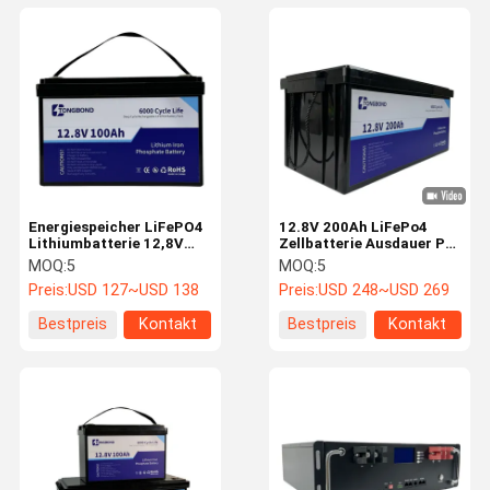
Energiespeicher LiFePO4
12.8V 200Ah LiFePo4
Lithiumbatterie 12,8V
Zellbatterie Ausdauer Pro
100Ah LiFePo4
Leistung über Grenzen
MOQ:
5
MOQ:
5
Zellbatterie
hinaus
Preis:
USD 127~USD 138
Preis:
USD 248~USD 269
Bestpreis
Kontakt
Bestpreis
Kontakt