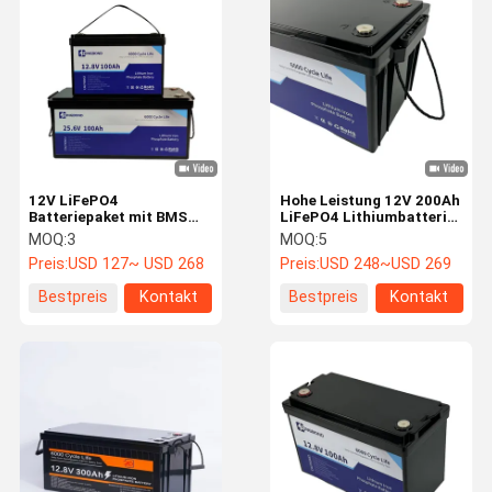
Tragbares Kraftwerk
Power-Lithium-Batterie
12V LiFePO4
Hohe Leistung 12V 200Ah
Batteriepaket mit BMS
LiFePO4 Lithiumbatterie
für die
für erneuerbare
MOQ:
3
MOQ:
5
Energiespeicherung zu
Energiesysteme
Preis:
USD 127~ USD 268
Preis:
USD 248~USD 269
Hause
Bestpreis
Kontakt
Bestpreis
Kontakt