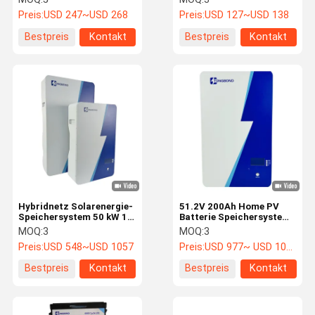
Energiespeicher
maximale Energiedichte
Preis:
USD 247~USD 268
Preis:
USD 127~USD 138
Bestpreis
Kontakt
Bestpreis
Kontakt
Hybridnetz Solarenergie-
51.2V 200Ah Home PV
Speichersystem 50 kW 10
Batterie Speichersystem
kW Nahtloser Wechsel
10KWh Für zukünftige
MOQ:
3
MOQ:
3
zwischen Netz und
Energie für Zuhause
Preis:
USD 548~USD 1057
Preis:
USD 977~ USD 1057
Solarenergie
Bestpreis
Kontakt
Bestpreis
Kontakt