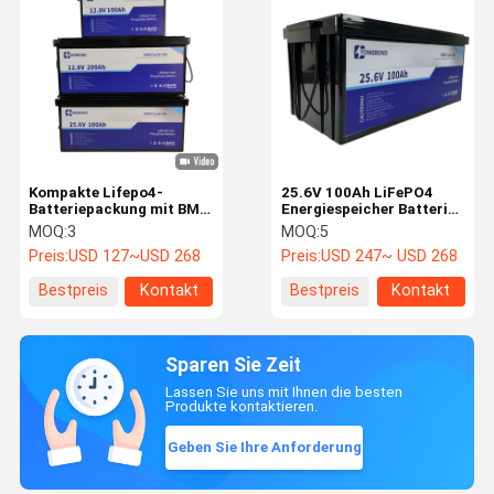
Kompakte Lifepo4-
25.6V 100Ah LiFePO4
Batteriepackung mit BMS
Energiespeicher Batterie
6000-Zyklen für Solar-
Effiziente lang
MOQ:
3
MOQ:
5
RV-Marine
anhaltende
Preis:
USD 127~USD 268
Preis:
USD 247~ USD 268
Stromversorgung
Bestpreis
Kontakt
Bestpreis
Kontakt
Sparen Sie Zeit
Lassen Sie uns mit Ihnen die besten
Produkte kontaktieren.
Geben Sie Ihre Anforderung