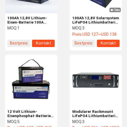
100Ah 12,8V Lithium-
100Ah 12,8V Solarsystem
Eisen-Batterie 100A
LiFePO4 Lithiumbatterie
Pulsentladung 50A Max-
Solarsystem für grüne
MOQ:
1
MOQ:
3
Ladung mit ABS-Gehäuse
Energielösungen
Preis:
USD 127~USD 138
Bestpreis
Kontakt
Bestpreis
Kontakt
12 Volt Lithium-
Modularer Rackmount
Eisenphosphat-Batterien
LiFePO4 Lithiumbatterie
Ausgezeichnete
100Ah 200Ah für eine
MOQ:
5
MOQ:
3
Temperaturverträglichkeit
einfache