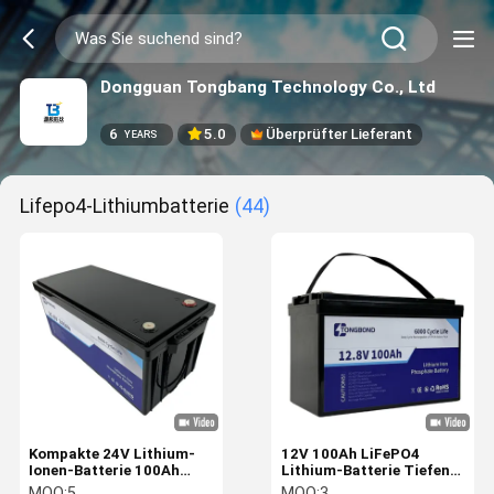
Dongguan Tongbang Technology Co., Ltd
6
5.0
Überprüfter Lieferant
YEARS
Lifepo4-Lithiumbatterie
(44)
Kompakte 24V Lithium-
12V 100Ah LiFePO4
Ionen-Batterie 100Ah
Lithium-Batterie Tiefen
hohe Kapazität
Zyklus Freisetzung
MOQ:
5
MOQ:
3