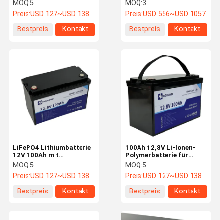
Langlebigkeit 6000
Bedienung für
MOQ:
5
MOQ:
3
Zyklen für
Solarspeicher im
Preis:
USD 127~USD 138
Preis:
USD 556~USD 1057
Energiespeichersystem
Wohnraum
Bestpreis
Kontakt
Bestpreis
Kontakt
Qualitätskon
Kontakt Mit
Neuigkeiten
Rechtssach
Trolle
Uns
En
Lifepo4-Lithiumbatterie
System zur Speicherung von Solarenergie
An der Wand befestigter Akku
Batterie auf dem Regal
LiFePO4 Lithiumbatterie
100Ah 12,8V Li-Ionen-
Stapelbarer Batteriesatz
12V 100Ah mit
Polymerbatterie für
integriertem BMS
industrielle Anwendungen
MOQ:
5
MOQ:
5
Batterie-Satz 12V LiFePO4
Preis:
USD 127~USD 138
Preis:
USD 127~USD 138
Bestpreis
Kontakt
Bestpreis
Kontakt
Batterie-Satz 24v LiFePO4
Batterie-Satz 48v Lifepo4