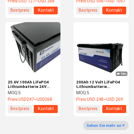
Preis:
USD 127~USD 268
Preis:
USD 556~USD 1057
für den Einsatz auf See
Kapazitätserweiterung
Bestpreis
Kontakt
Bestpreis
Kontakt
25.6V 100Ah LiFePO4
200Ah 12 Volt LiFePO4
Lithiumbatterie 24V
Lithiumbatterie
Hochleistungs-Lithium-
Langlebig
MOQ:
5
MOQ:
5
Stromlösung
Preis:
USD247~USD268
Preis:
USD 248~USD 269
Bestpreis
Kontakt
Bestpreis
Kontakt
Sehen Sie mehr an