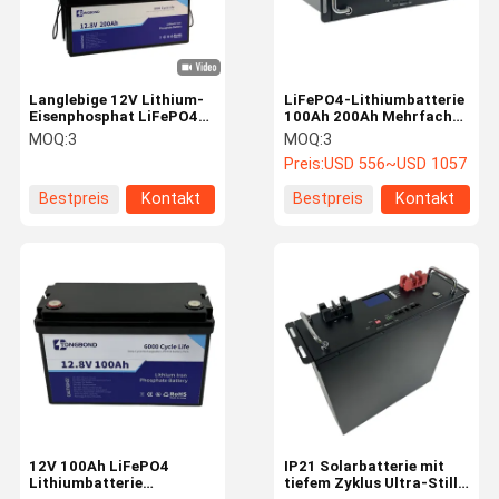
Langlebige 12V Lithium-
LiFePO4-Lithiumbatterie
Eisenphosphat LiFePO4-
100Ah 200Ah Mehrfache
Batterie 100Ah 200Ah für
Parallelverbindungen
MOQ:
3
MOQ:
3
Solarladegeräte
Preis:
USD 556~USD 1057
Bestpreis
Kontakt
Bestpreis
Kontakt
Zu Hause
Produkte
Über Uns
Werksbesich
Tigung
12V 100Ah LiFePO4
IP21 Solarbatterie mit
Lithiumbatterie
tiefem Zyklus Ultra-Stille