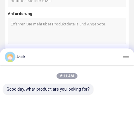
Anforderung
Jack
Fortsetzen
6:11 AM
Unsere Kategorien
Good day, what product are you looking for?
Lifepo4-
System zur
An der Wand
Batterie a
Lithiumbatte
Speicherung
befestigter
dem Regal