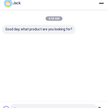
Jack
Fortsetzen
Tragbares Kraftwerk
Power-Lithium-Batterie
4:54 AM
Unsere Kategorien
Good day, what product are you looking for?
Lifepo4-
System zur
An der Wand
Batterie a
Lithiumbatte
Speicherung
befestigter
dem Regal
rie
von
Akku
Solarenergie
Startseite
Über uns
Kontakt
Sitemap
Privacy policy
Qualität
Lifepo4-Lithiumbatterie
China Fabrik.Copyright © 2026