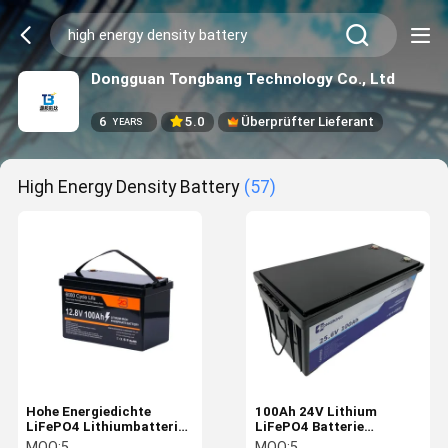
Dongguan Tongbang Technology Co., Ltd
6
5.0
Überprüfter Lieferant
YEARS
High Energy Density Battery
(57)
Hohe Energiedichte
100Ah 24V Lithium
LiFePO4 Lithiumbatterie
LiFePO4 Batterie
12,8V 100Ah mit 6000-
Wiederaufladbare
MOQ:
5
MOQ:
5