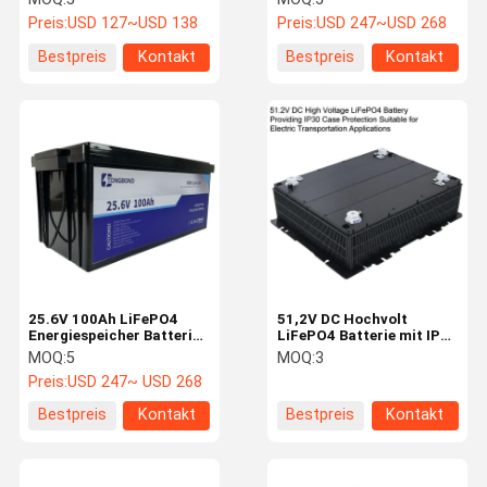
facher Zyklus
Lithium-Energie-
Preis:
USD 127~USD 138
Preis:
USD 247~USD 268
Speicherbatterie
Bestpreis
Kontakt
Bestpreis
Kontakt
25.6V 100Ah LiFePO4
51,2V DC Hochvolt
Energiespeicher Batterie
LiFePO4 Batterie mit IP30
Effiziente lang
Gehäuseschutz, geeignet
MOQ:
5
MOQ:
3
anhaltende
für Anwendungen in der
Preis:
USD 247~ USD 268
Stromversorgung
Elektromobilität
Bestpreis
Kontakt
Bestpreis
Kontakt