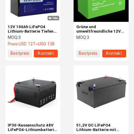
12V 100Ah LiFePO4
Grüne und
Lithium-Batterie Tiefen
umweltfreundliche 12V
Zyklus Freisetzung
LiFePO4 Lithiumbatterie
MOQ:
3
MOQ:
3
maximale Energiedichte
mit Ladegrad von 05C
Preis:
USD 127~USD 138
geeignet für erneuerbare
Energiesysteme
Bestpreis
Kontakt
Bestpreis
Kontakt
Zu Hause
Produkte
Über Uns
Werksbesich
Tigung
IP30-Kassenschutz 48V
51,2V DC LiFePO4
LiFePO4-Lithiumbatterie
Lithium-Batterie mit