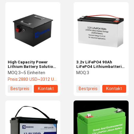
High Capacity Power
3.2v LiFePO4 90Ah
Lithium Battery Solution
LiFePO4 Lithiumbatterie
For Golf Carts And Patrol
Energiespeicher LiFePO4
MOQ:
3~5 Einheiten
MOQ:
3
Cars
Batterie Nennspannung
Preis:
2880 USD~3312 USD
51.2V Gleichstrom für
industrielle Anwendungen
Bestpreis
Kontakt
Bestpreis
Kontakt