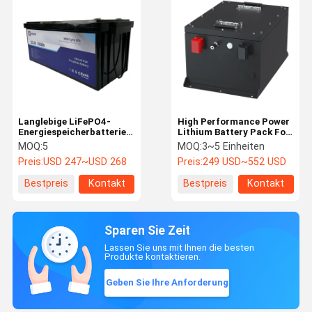
Langlebige LiFePO4-
High Performance Power
Energiespeicherbatterie
Lithium Battery Pack For
25,6 V 100 Ah
Electric 4-Wheeler
MOQ:
5
MOQ:
3~5 Einheiten
Hochleistungsstromsystem
Vehicles
Preis:
USD 247~USD 268
Preis:
249 USD~552 USD
Bestpreis
Kontakt
Bestpreis
Kontakt
Sparen Sie Zeit
Lassen Sie uns mit Ihnen die besten
Produkte kontaktieren.
Geben Sie Ihre Anforderung